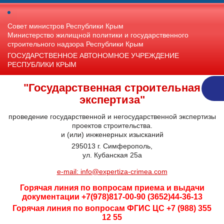
Совет министров Республики Крым
Министерство жилищной политики и государственного
строительного надзора Республики Крым
ГОСУДАРСТВЕННОЕ АВТОНОМНОЕ УЧРЕЖДЕНИЕ
РЕСПУБЛИКИ КРЫМ
"Государственная строительная
экспертиза"
проведение государственной и негосударственной экспертизы
проектов строительства.
и (или) инженерных изысканий
295013 г. Симферополь,
ул. Кубанская 25а
e-mail: info@expertiza-crimea.com
Горячая линия по вопросам приема и выдачи
документации +7(978)817-00-90 (3652)44-36-13
Горячая линия по вопросам ФГИС ЦС +7 (988) 355
12 55