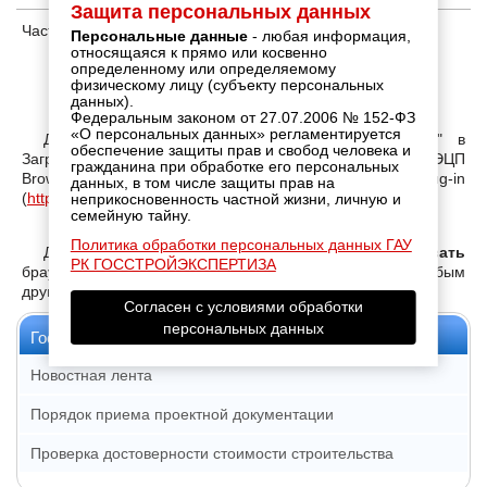
Защита персональных данных
Часто задаваемые вопросы
Персональные данные
- любая информация,
относящаяся к прямо или косвенно
определенному или определяемому
физическому лицу (субъекту персональных
Уважаемые заявители!
данных).
Федеральным законом от 27.07.2006 № 152-ФЗ
«О персональных данных» регламентируется
Для активации кнопки "Подписать при загрузке" в
обеспечение защиты прав и свобод человека и
Загрузчике ПД необходимо установить КриптоПро ЭЦП
гражданина при обработке его персональных
Browser plug-in
данных, в том числе защиты прав на
(
https://www.cryptopro.ru/products/cades/plugin/get_2_0
)
неприкосновенность частной жизни, личную и
семейную тайну.
Политика обработки персональных данных ГАУ
Для корректной работы просим Вас
не использовать
РК ГОССТРОЙЭКСПЕРТИЗА
браузер Internet Explorer, вы можете воспользоваться любым
другим браузером по вашему выбору.
Согласен с условиями обработки
персональных данных
Госэкспертиза РК
Новостная лента
Порядок приема проектной документации
Проверка достоверности стоимости строительства