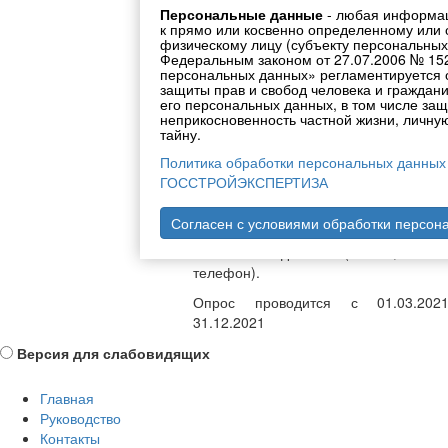
Персональные данные
- любая информац
Правительства
Противодействие
к прямо или косвенно определенному или
Республики
коррупции
физическому лицу (субъекту персональных
Крым по
Федеральным законом от 27.07.2006 № 15
персональных данных» регламентируется 
защиты прав и свобод человека и граждан
ссылке:
https://minek.rk.gov.ru/ru/uslug
его персональных данных, в том числе защ
неприкосновенность частной жизни, личну
Опрос проводится анонимно. 
тайну.
персональные данные указыва
Политика обработки персональных данных
обязательно.
ГОССТРОЙЭКСПЕРТИЗА
Однако, если Вы хотите, чтобы с
связались и помогли в реш
Согласен с условиями обработки персон
проблемного вопроса, укажите
контактные данные (Ф.И.О., конта
телефон).
Опрос проводится с 01.03.20
31.12.2021
Версия для слабовидящих
Главная
Руководство
Контакты