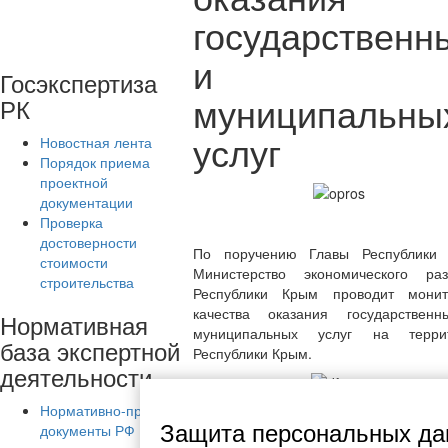
государственн
и
Госэкспертиза
муниципальны
РК
услуг
Новостная лента
Порядок приема
проектной
документации
Проверка
достоверности
По поручению Главы Республики
стоимости
Министерство экономического раз
строительства
Республики Крым проводит монит
качества оказания государствен
Нормативная
муниципальных услуг на терри
база экспертной
Республики Крым.
деятельности
Анкета с
опросом
Нормативно-правовые
размещена на
Защита персональных да
документы РФ
Портале