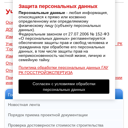
Защита персональных данных
Учетная политика
Персональные данные
- любая информация,
относящаяся к прямо или косвенно
определенному или определяемому
Основные положения УП 2026г
физическому лицу (субъекту персональных
ДОП изм в УП
данных).
Федеральным законом от 27.07.2006 № 152-ФЗ
Изменения в Учетную политику
«О персональных данных» регламентируется
обеспечение защиты прав и свобод человека и
Учетная политика для целей бухгалтерского учета ГАУ РК
гражданина при обработке его персональных
“Госстройэкспертиза”
данных, в том числе защиты прав на
неприкосновенность частной жизни, личную и
Изменения в УП с 2019
семейную тайну.
Отчет о результатах деятельности
Политика обработки персональных данных ГАУ
Отчет за 2019год
РК ГОССТРОЙЭКСПЕРТИЗА
Приказ об утверждении Положения о проведении
инвентаризации
Согласен с условиями обработки
персональных данных
Госэкспертиза РК
Новостная лента
Порядок приема проектной документации
Проверка достоверности стоимости строительства