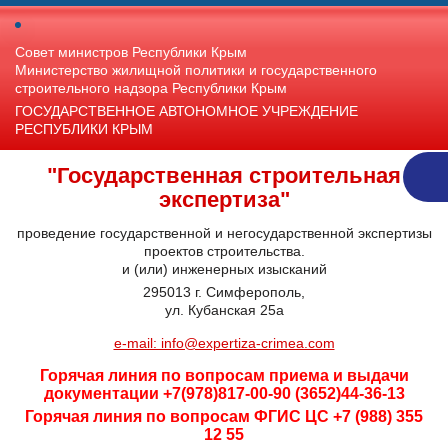
Совет министров Республики Крым
Министерство жилищной политики и государственного
строительного надзора Республики Крым
ГОСУДАРСТВЕННОЕ АВТОНОМНОЕ УЧРЕЖДЕНИЕ
РЕСПУБЛИКИ КРЫМ
"Государственная строительная
экспертиза"
проведение государственной и негосударственной экспертизы
проектов строительства.
и (или) инженерных изысканий
295013 г. Симферополь,
ул. Кубанская 25а
e-mail: info@expertiza-crimea.com
Горячая линия по вопросам приема и выдачи
документации +7(978)817-00-90 (3652)44-36-13
Горячая линия по вопросам ФГИС ЦС +7 (988) 355
12 55