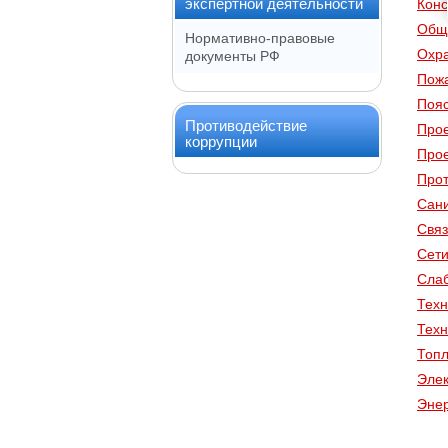
экспертной деятельности
Конс
Общ
Нормативно-правовые
Охр
документы РФ
Пожа
Пояс
Противодействие
Прое
коррупции
Прое
Прот
Сани
Связ
Сети
Слаб
Техн
Техн
Топл
Эле
Энер