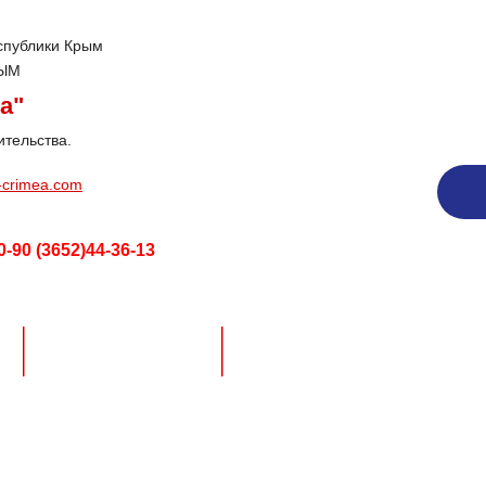
спублики Крым
РЫМ
а"
ительства.
a-crimea.com
90 (3652)44-36-13
у
Ценообразование