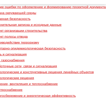
труктивные решения
ие ошибки по оформлению и формированию проектной документа
ана окружающей среды
рная безопасность
нительная записка и исходные данные
кт организации строительства
кт полосы отвода
иводействие терроризму
тарно-эпидемиологическая безопасность
ь и сигнализация
 газоснабжения
оточные сети, связи и сигнализация
ологические и конструктивные решения линейных объектов
ологические решения
ение, вентиляция и теплоснабжение
ктроснабжение
госбережение и энергетическая эффективность