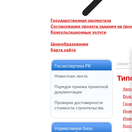
Государственная экспертиза
Согласование проекта задания на пр
Консультационные услуги
Ценообразование
Карта сайта
главная
»
Госэкспертиза РК
Новостная лента
Тип
Порядок приема проектной
Авто
документации
Водо
Проверка достоверности
Гене
стоимости строительства
Инж
Инже
Конс
Нормативная база