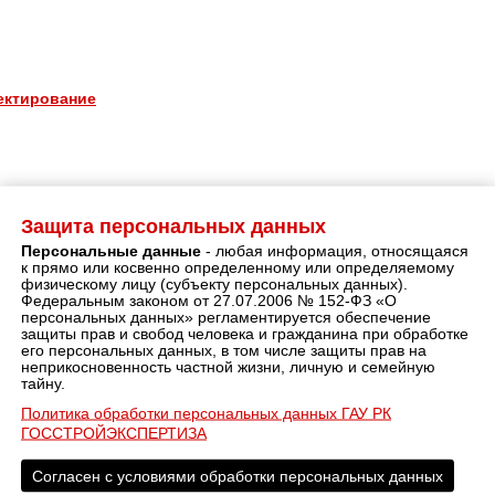
оектирование
Защита персональных данных
типовые ошибки проектирования
Персональные данные
- любая информация, относящаяся
к прямо или косвенно определенному или определяемому
физическому лицу (субъекту персональных данных).
овые ошибки проектирования
Федеральным законом от 27.07.2006 № 152-ФЗ «О
персональных данных» регламентируется обеспечение
защиты прав и свобод человека и гражданина при обработке
мобильные дороги
его персональных данных, в том числе защиты прав на
снабжение и канализация
неприкосновенность частной жизни, личную и семейную
тайну.
ральный план, архитектурные решения
Политика обработки персональных данных ГАУ РК
енерные изыскания
ГОССТРОЙЭКСПЕРТИЗА
нерно-геодезические изыскания
труктивные решения и расчет конструкций
Согласен с условиями обработки персональных данных