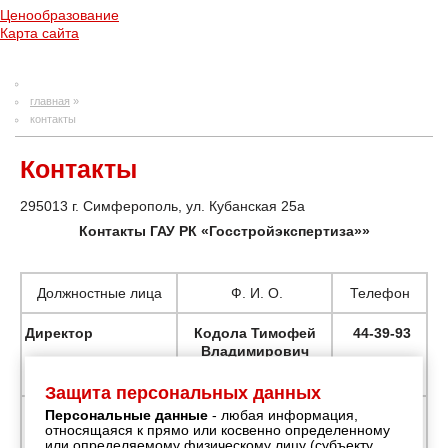
Ценообразование
Карта сайта
главная
»
контакты
Контакты
295013 г. Симферополь, ул. Кубанская 25а
Контакты ГАУ РК «Госстройэкспертиза»»
Должностные лица
Ф. И. О.
Телефон
Директор
Кодола Тимофей
44-39-93
Владимирович
Защита персональных данных
Персональные данные
- любая информация,
Силивоненко
+7(978)817-
Заместитель
Андрей
00-20
относящаяся к прямо или косвенно определенному
директора
Александрович
или определяемому физическому лицу (субъекту