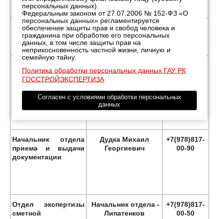
персональных данных).
Федеральным законом от 27.07.2006 № 152-ФЗ «О
персональных данных» регламентируется
Королева Людмила
обеспечение защиты прав и свобод человека и
Руководитель
+7(978)817-
Францевна
гражданина при обработке его персональных
сектора
00-33
данных, в том числе защиты прав на
делопроизводства
неприкосновенность частной жизни, личную и
семейную тайну.
Бухгалтерия
Главный бухгалтер -
44-36-82
Политика обработки персональных данных ГАУ РК
Косикова Валентина
+7(978)817-
ГОССТРОЙЭКСПЕРТИЗА
Валентиновна
00-60
Согласен с условиями обработки персональных
данных
Начальник отдела
Дудка Михаил
+7(978)817-
приема и выдачи
Георгиевич
00-90
документации
Отдел экспертизы
Начальник отдела -
+7(978)817-
сметной
Липатенков
00-50