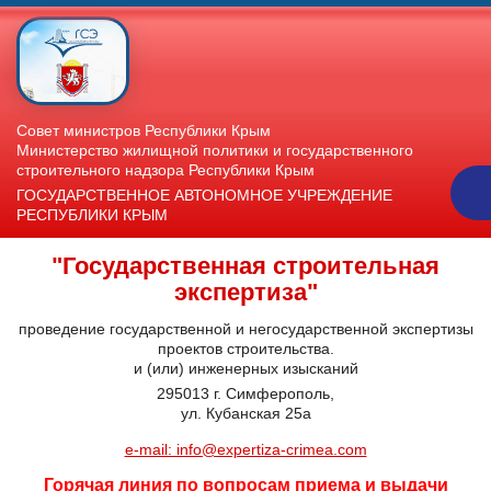
Совет министров Республики Крым
Министерство жилищной политики и государственного
строительного надзора Республики Крым
ГОСУДАРСТВЕННОЕ АВТОНОМНОЕ УЧРЕЖДЕНИЕ
РЕСПУБЛИКИ КРЫМ
"Государственная строительная
экспертиза"
проведение государственной и негосударственной экспертизы
проектов строительства.
и (или) инженерных изысканий
295013 г. Симферополь,
ул. Кубанская 25а
e-mail: info@expertiza-crimea.com
Горячая линия по вопросам приема и выдачи