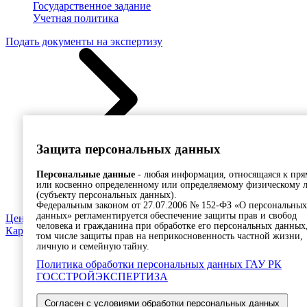
Государственное задание
Учетная политика
Подать документы на экспертизу
Защита персональных данных
Государственная экспертиза
Персональные данные
- любая информация, относящаяся к пря
Согласование проекта задания на проектирование
или косвенно определенному или определяемому физическому 
Консультационные услуги
(субъекту персональных данных).
Федеральным законом от 27.07.2006 № 152-ФЗ «О персональных
данных» регламентируется обеспечение защиты прав и свобод
Ценообразование
человека и гражданина при обработке его персональных данных,
Карта сайта
том числе защиты прав на неприкосновенность частной жизни,
личную и семейную тайну.
Политика обработки персональных данных ГАУ РК
В помощь зак
ГОССТРОЙЭКСПЕРТИЗА
Главная
»
Требования 
Противодействие
Согласен с условиями обработки персональных данных
предоставля