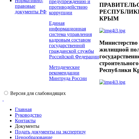
Нормативно-
предупреждению и
ПРАВИТЕЛЬ
правовые
противодействию
РЕСПУБЛИК
документы РФ
коррупции
КРЫМ
Противодействие
Единая
информационная
коррупции
система управления
кадровым составом
Министерство
государственной
жилищной пол
гражданской службы
государственн
Российской Федерации
строительного
Методические
Республики 
рекомендации
Минтруда России
Версия для слабовидящих
Главная
Руководство
Контакты
Документы
Подать документы на экспертизу
Ценообразование