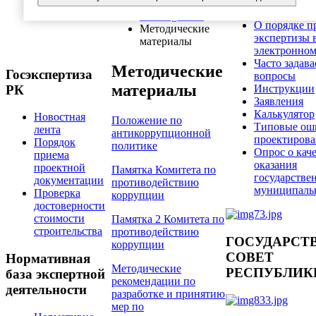
коррупции
»
документац
Uncategorised
»
О порядке п
Методические
экспертизы 
материалы
электронном
Часто задав
Методические
Госэкспертиза
вопросы
материалы
РК
Инструкции
Заявления
Калькулятор
Новостная
Положение по
Типовые ош
лента
антикоррупционной
проектирова
Порядок
политике
Опрос о кач
приема
оказания
проектной
Памятка Комитета по
государстве
документации
противодействию
муниципаль
Проверка
коррупции
достоверности
стоимости
Памятка 2 Комитета по
строительства
противодействию
ГОСУДАРСТ
коррупции
СОВЕТ
Нормативная
Методические
РЕСПУБЛИК
база экспертной
рекомендации по
деятельности
разработке и принятию
мер по