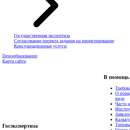
Государственная экспертиза
Согласование проекта задания на проектирование
Консультационные услуги
Ценообразование
Карта сайта
В помощь
Требов
О поря
виде
Часто 
Инстр
Заявле
Кальку
Типовы
Госэкспертиза
Опрос 