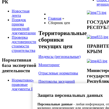
РК
муници
Новостная
лента
Главная
»
Порядок
ГОСУДА
Сборник цен
приема
РЕСПУБ
проектной
Территориальные
документации
Проверка
сборники
достоверности
текущих цен
ПРАВИТ
стоимости
строительства
КРЫМ
Индексы (региональные)
Нормативная
Мониторинг
база экспертной
Министер
деятельности
Отраслевые нормативы
государст
Нормативно-
Республи
Протоколы заседаний
правовые
Комиссии
документы РФ
Защита персональных данных
Противодействие
коррупции
Персональные данные
- любая информация, от
косвенно определенному или определяемому ф